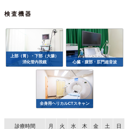
検査機器
上部（胃）・下部（大腸）
消化管内視鏡
心臓・腹部・肛門超音波
全身用ヘリカルCTスキャン
診療時間
月
火
水
木
金
土
日